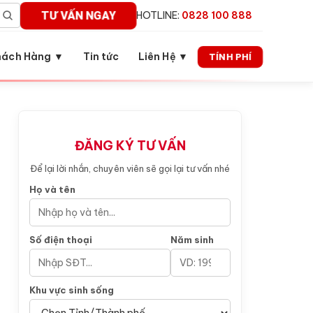
TƯ VẤN NGAY
HOTLINE:
0828 100 888
hách Hàng ▼
Tin tức
Liên Hệ ▼
TÍNH PHÍ
ĐĂNG KÝ TƯ VẤN
Để lại lời nhắn, chuyên viên sẽ gọi lại tư vấn nhé
Họ và tên
Số điện thoại
Năm sinh
Khu vực sinh sống