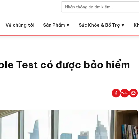
Về chúng tôi
Sản Phẩm ▼
Sức Khỏe & Bổ Trợ ▼
K
ble Test có được bảo hiểm
Zalo