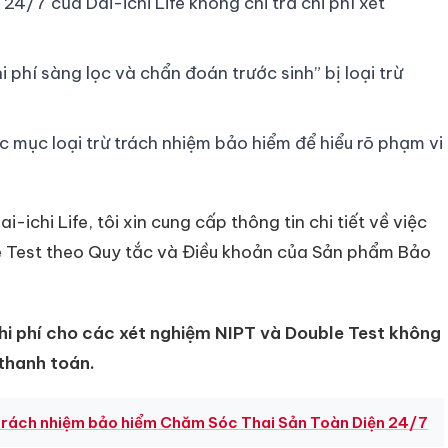
4/7 của Dai-ichi Life không chi trả chi phí xét
phí sàng lọc và chẩn đoán trước sinh” bị loại trừ
 mục loại trừ trách nhiệm bảo hiểm để hiểu rõ phạm vi
i-ichi Life, tôi xin cung cấp thông tin chi tiết về việc
e Test theo Quy tắc và Điều khoản của Sản phẩm Bảo
hi phí cho các xét nghiệm NIPT và Double Test không
 thanh toán.
 trách nhiệm bảo hiểm Chăm Sóc Thai Sản Toàn Diện 24/7