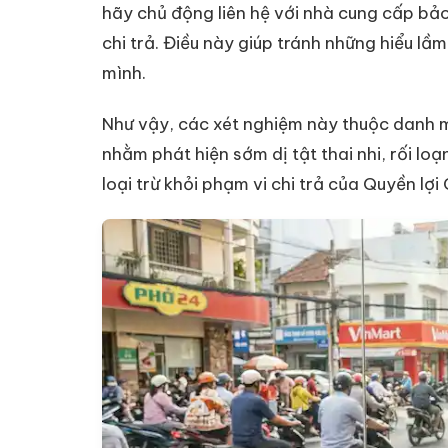
hãy chủ động liên hệ với nhà cung cấp bả
chi trả. Điều này giúp tránh những hiểu l
mình.
Như vậy, các xét nghiệm này thuộc danh m
nhằm phát hiện sớm dị tật thai nhi, rối loạ
loại trừ khỏi phạm vi chi trả của Quyền lợi