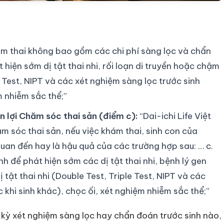
ám thai không bao gồm các chi phí sàng lọc và chẩn
 hiện sớm dị tật thai nhi, rối loạn di truyền hoặc chậm
le Test, NIPT và các xét nghiệm sàng lọc trước sinh
m nhiễm sắc thể;”
ền lợi Chăm sóc thai sản (điểm c):
“Dai-ichi Life Việt
 sóc thai sản, nếu việc khám thai, sinh con của
quan đến hay là hậu quả của các trường hợp sau: … c.
nh để phát hiện sớm các dị tật thai nhi, bệnh lý gen
 tật thai nhi (Double Test, Triple Test, NIPT và các
khi sinh khác), chọc ối, xét nghiệm nhiễm sắc thể;”
t kỳ xét nghiệm sàng lọc hay chẩn đoán trước sinh nào,