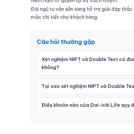
hiểm nắm rõ quyền lợi và trách nhiệm.
Đội ngũ tư vấn sẵn sàng hỗ trợ giải đáp thắc
mắc chi tiết cho khách hàng.
Câu hỏi thường gặp
Xét nghiệm NIPT và Double Test có đượ
không?
Tại sao xét nghiệm NIPT và Double Test
Điều khoản nào của Dai-ichi Life quy đị