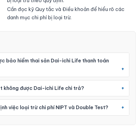
bị loại trừ theo quy định.
Cần đọc kỹ Quy tắc và Điều khoản để hiểu rõ các
danh mục chi phí bị loại trừ.
c bảo hiểm thai sản Dai-ichi Life thanh toán
 không được Dai-ichi Life chi trả?
nh việc loại trừ chi phí NIPT và Double Test?