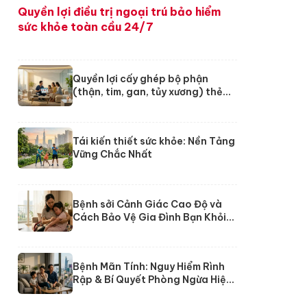
Quyền lợi điều trị ngoại trú bảo hiểm
sức khỏe toàn cầu 24/7
Quyền lợi cấy ghép bộ phận
(thận, tim, gan, tủy xương) thẻ
24/7 Dai-ichi
Tái kiến thiết sức khỏe: Nền Tảng
Vững Chắc Nhất
Bệnh sởi Cảnh Giác Cao Độ và
Cách Bảo Vệ Gia Đình Bạn Khỏi
Nguy Cơ
Bệnh Mãn Tính: Nguy Hiểm Rình
Rập & Bí Quyết Phòng Ngừa Hiệu
Quả Từ Chuyên Gia