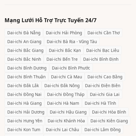
Mạng Lưới Hỗ Trợ Trực Tuyến 24/7
Dai-ichi
Đà Nẵng
Dai-ichi
Hải Phòng
Dai-ichi
Cần Thơ
Dai-ichi
An Giang
Dai-ichi
Bà Rịa - Vũng Tàu
Dai-ichi
Bắc Giang
Dai-ichi
Bắc Kạn
Dai-ichi
Bạc Liêu
Dai-ichi
Bắc Ninh
Dai-ichi
Bến Tre
Dai-ichi
Bình Định
Dai-ichi
Bình Dương
Dai-ichi
Bình Phước
Dai-ichi
Bình Thuận
Dai-ichi
Cà Mau
Dai-ichi
Cao Bằng
Dai-ichi
Đắk Lắk
Dai-ichi
Đắk Nông
Dai-ichi
Điện Biên
Dai-ichi
Đồng Nai
Dai-ichi
Đồng Tháp
Dai-ichi
Gia Lai
Dai-ichi
Hà Giang
Dai-ichi
Hà Nam
Dai-ichi
Hà Tĩnh
Dai-ichi
Hải Dương
Dai-ichi
Hậu Giang
Dai-ichi
Hòa Bình
Dai-ichi
Hưng Yên
Dai-ichi
Khánh Hòa
Dai-ichi
Kiên Giang
Dai-ichi
Kon Tum
Dai-ichi
Lai Châu
Dai-ichi
Lâm Đồng