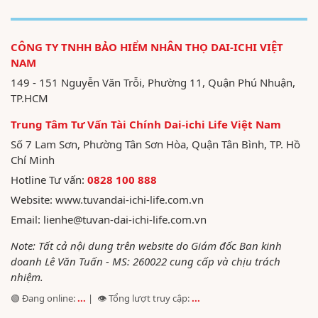
CÔNG TY TNHH BẢO HIỂM NHÂN THỌ DAI-ICHI VIỆT
NAM
149 - 151 Nguyễn Văn Trỗi, Phường 11, Quận Phú Nhuận,
TP.HCM
Trung Tâm Tư Vấn Tài Chính Dai-ichi Life Việt Nam
Số 7 Lam Sơn, Phường Tân Sơn Hòa, Quận Tân Bình, TP. Hồ
Chí Minh
Hotline Tư vấn:
0828 100 888
Website:
www.tuvandai-ichi-life.com.vn
Email:
lienhe@tuvan-dai-ichi-life.com.vn
Note: Tất cả nội dung trên website do Giám đốc Ban kinh
doanh Lê Văn Tuấn - MS: 260022 cung cấp và chịu trách
nhiệm.
🟢 Đang online:
...
| 👁️ Tổng lượt truy cập:
...