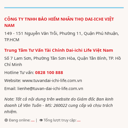
CÔNG TY TNHH BẢO HIỂM NHÂN THỌ DAI-ICHI VIỆT
NAM
149 - 151 Nguyễn Văn Trỗi, Phường 11, Quận Phú Nhuận,
TP.HCM
Trung Tâm Tư Vấn Tài Chính Dai-ichi Life Việt Nam
Số 7 Lam Sơn, Phường Tân Sơn Hòa, Quận Tân Bình, TP. Hồ
Chí Minh
Hotline Tư vấn:
0828 100 888
Website:
www.tuvandai-ichi-life.com.vn
Email:
lienhe@tuvan-dai-ichi-life.com.vn
Note: Tất cả nội dung trên website do Giám đốc Ban kinh
doanh Lê Văn Tuấn - MS: 260022 cung cấp và chịu trách
nhiệm.
🟢 Đang online:
...
| 👁️ Tổng lượt truy cập:
...