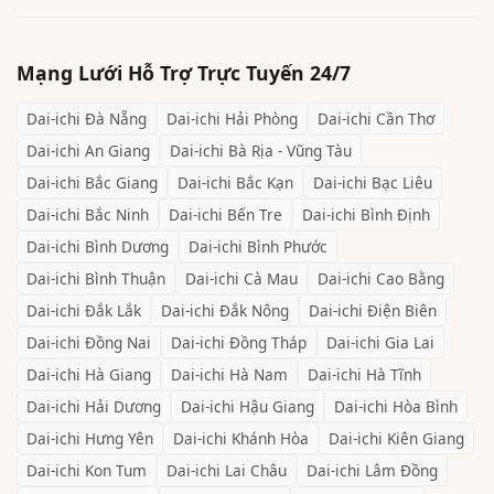
Mạng Lưới Hỗ Trợ Trực Tuyến 24/7
Dai-ichi
Đà Nẵng
Dai-ichi
Hải Phòng
Dai-ichi
Cần Thơ
Dai-ichi
An Giang
Dai-ichi
Bà Rịa - Vũng Tàu
Dai-ichi
Bắc Giang
Dai-ichi
Bắc Kạn
Dai-ichi
Bạc Liêu
Dai-ichi
Bắc Ninh
Dai-ichi
Bến Tre
Dai-ichi
Bình Định
Dai-ichi
Bình Dương
Dai-ichi
Bình Phước
Dai-ichi
Bình Thuận
Dai-ichi
Cà Mau
Dai-ichi
Cao Bằng
Dai-ichi
Đắk Lắk
Dai-ichi
Đắk Nông
Dai-ichi
Điện Biên
Dai-ichi
Đồng Nai
Dai-ichi
Đồng Tháp
Dai-ichi
Gia Lai
Dai-ichi
Hà Giang
Dai-ichi
Hà Nam
Dai-ichi
Hà Tĩnh
Dai-ichi
Hải Dương
Dai-ichi
Hậu Giang
Dai-ichi
Hòa Bình
Dai-ichi
Hưng Yên
Dai-ichi
Khánh Hòa
Dai-ichi
Kiên Giang
Dai-ichi
Kon Tum
Dai-ichi
Lai Châu
Dai-ichi
Lâm Đồng