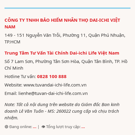
CÔNG TY TNHH BẢO HIỂM NHÂN THỌ DAI-ICHI VIỆT
NAM
149 - 151 Nguyễn Văn Trỗi, Phường 11, Quận Phú Nhuận,
TP.HCM
Trung Tâm Tư Vấn Tài Chính Dai-ichi Life Việt Nam
Số 7 Lam Sơn, Phường Tân Sơn Hòa, Quận Tân Bình, TP. Hồ
Chí Minh
Hotline Tư vấn:
0828 100 888
Website:
www.tuvandai-ichi-life.com.vn
Email:
lienhe@tuvan-dai-ichi-life.com.vn
Note: Tất cả nội dung trên website do Giám đốc Ban kinh
doanh Lê Văn Tuấn - MS: 260022 cung cấp và chịu trách
nhiệm.
🟢 Đang online:
...
| 👁️ Tổng lượt truy cập:
...