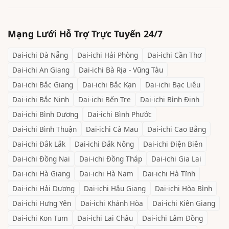
Mạng Lưới Hỗ Trợ Trực Tuyến 24/7
Dai-ichi
Đà Nẵng
Dai-ichi
Hải Phòng
Dai-ichi
Cần Thơ
Dai-ichi
An Giang
Dai-ichi
Bà Rịa - Vũng Tàu
Dai-ichi
Bắc Giang
Dai-ichi
Bắc Kạn
Dai-ichi
Bạc Liêu
Dai-ichi
Bắc Ninh
Dai-ichi
Bến Tre
Dai-ichi
Bình Định
Dai-ichi
Bình Dương
Dai-ichi
Bình Phước
Dai-ichi
Bình Thuận
Dai-ichi
Cà Mau
Dai-ichi
Cao Bằng
Dai-ichi
Đắk Lắk
Dai-ichi
Đắk Nông
Dai-ichi
Điện Biên
Dai-ichi
Đồng Nai
Dai-ichi
Đồng Tháp
Dai-ichi
Gia Lai
Dai-ichi
Hà Giang
Dai-ichi
Hà Nam
Dai-ichi
Hà Tĩnh
Dai-ichi
Hải Dương
Dai-ichi
Hậu Giang
Dai-ichi
Hòa Bình
Dai-ichi
Hưng Yên
Dai-ichi
Khánh Hòa
Dai-ichi
Kiên Giang
Dai-ichi
Kon Tum
Dai-ichi
Lai Châu
Dai-ichi
Lâm Đồng