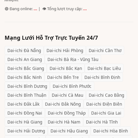
🟢 Đang online:
...
| 👁️ Tổng lượt truy cập:
...
Mạng Lưới Hỗ Trợ Trực Tuyến 24/7
Dai-ichi
Đà Nẵng
Dai-ichi
Hải Phòng
Dai-ichi
Cần Thơ
Dai-ichi
An Giang
Dai-ichi
Bà Rịa - Vũng Tàu
Dai-ichi
Bắc Giang
Dai-ichi
Bắc Kạn
Dai-ichi
Bạc Liêu
Dai-ichi
Bắc Ninh
Dai-ichi
Bến Tre
Dai-ichi
Bình Định
Dai-ichi
Bình Dương
Dai-ichi
Bình Phước
Dai-ichi
Bình Thuận
Dai-ichi
Cà Mau
Dai-ichi
Cao Bằng
Dai-ichi
Đắk Lắk
Dai-ichi
Đắk Nông
Dai-ichi
Điện Biên
Dai-ichi
Đồng Nai
Dai-ichi
Đồng Tháp
Dai-ichi
Gia Lai
Dai-ichi
Hà Giang
Dai-ichi
Hà Nam
Dai-ichi
Hà Tĩnh
Dai-ichi
Hải Dương
Dai-ichi
Hậu Giang
Dai-ichi
Hòa Bình