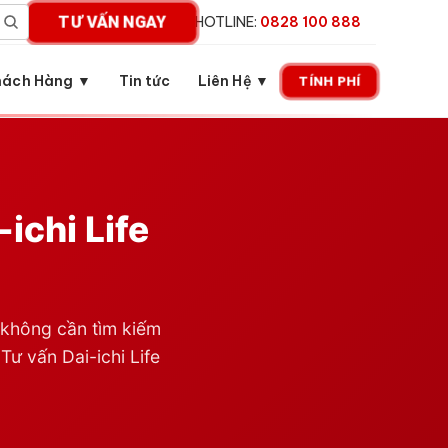
TƯ VẤN NGAY
HOTLINE:
0828 100 888
hách Hàng ▼
Tin tức
Liên Hệ ▼
TÍNH PHÍ
ichi Life
không cần tìm kiếm
Tư vấn Dai-ichi Life