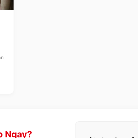
ạn
p Ngay?