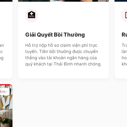
🏥
Giải Quyết Bồi Thường
R
an
Hỗ trợ nộp hồ sơ claim viện phí trực
Tr
ặc
tuyến. Tiền bồi thường được chuyển
là
ng
thẳng vào tài khoản ngân hàng của
ho
quý khách tại
Thái Bình
nhanh chóng.
kh