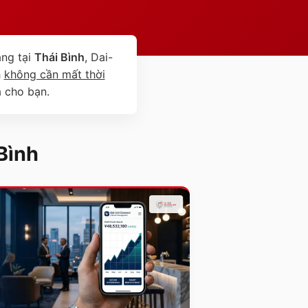
ng tại
Thái Bình
, Dai-
h
không cần mất thời
à cho bạn.
Bình