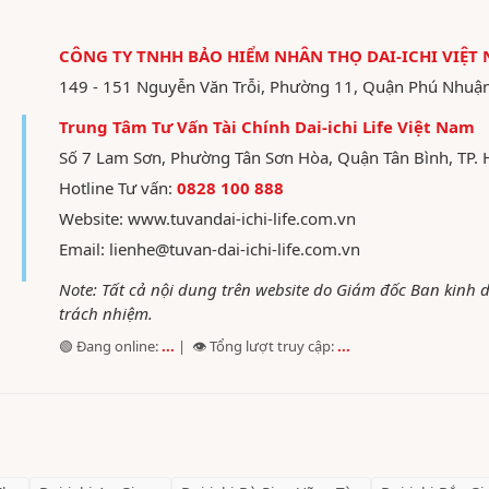
CÔNG TY TNHH BẢO HIỂM NHÂN THỌ DAI-ICHI VIỆT
149 - 151 Nguyễn Văn Trỗi, Phường 11, Quận Phú Nhuậ
Trung Tâm Tư Vấn Tài Chính Dai-ichi Life Việt Nam
Số 7 Lam Sơn, Phường Tân Sơn Hòa, Quận Tân Bình, TP. 
Hotline Tư vấn:
0828 100 888
Website:
www.tuvandai-ichi-life.com.vn
Email:
lienhe@tuvan-dai-ichi-life.com.vn
Note: Tất cả nội dung trên website do Giám đốc Ban kinh
trách nhiệm.
🟢 Đang online:
...
| 👁️ Tổng lượt truy cập:
...