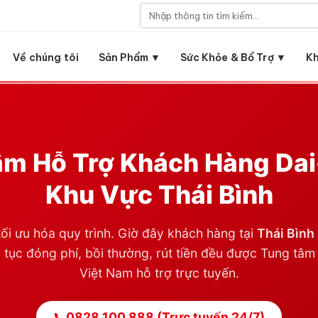
Về chúng tôi
Sản Phẩm ▼
Sức Khỏe & Bổ Trợ ▼
K
m Hỗ Trợ Khách Hàng Dai-
Khu Vực
Thái Bình
ối ưu hóa quy trình. Giờ đây khách hàng tại
Thái Bình
tục đóng phí, bồi thường, rút tiền đều được Tung tâm 
Việt Nam hỗ trợ trực tuyến.
📞
0828 100 888 (Trực tuyến 24/7)