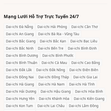
Mạng Lưới Hỗ Trợ Trực Tuyến 24/7
Dai-ichi
Đà Nẵng
Dai-ichi
Hải Phòng
Dai-ichi
Cần Thơ
Dai-ichi
An Giang
Dai-ichi
Bà Rịa - Vũng Tàu
Dai-ichi
Bắc Giang
Dai-ichi
Bắc Kạn
Dai-ichi
Bạc Liêu
Dai-ichi
Bắc Ninh
Dai-ichi
Bến Tre
Dai-ichi
Bình Định
Dai-ichi
Bình Dương
Dai-ichi
Bình Phước
Dai-ichi
Bình Thuận
Dai-ichi
Cà Mau
Dai-ichi
Cao Bằng
Dai-ichi
Đắk Lắk
Dai-ichi
Đắk Nông
Dai-ichi
Điện Biên
Dai-ichi
Đồng Nai
Dai-ichi
Đồng Tháp
Dai-ichi
Gia Lai
Dai-ichi
Hà Giang
Dai-ichi
Hà Nam
Dai-ichi
Hà Tĩnh
Dai-ichi
Hải Dương
Dai-ichi
Hậu Giang
Dai-ichi
Hòa Bình
Dai-ichi
Hưng Yên
Dai-ichi
Khánh Hòa
Dai-ichi
Kiên Giang
Dai-ichi
Kon Tum
Dai-ichi
Lai Châu
Dai-ichi
Lâm Đồng