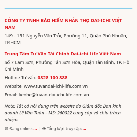
CÔNG TY TNHH BẢO HIỂM NHÂN THỌ DAI-ICHI VIỆT
NAM
149 - 151 Nguyễn Văn Trỗi, Phường 11, Quận Phú Nhuận,
TP.HCM
Trung Tâm Tư Vấn Tài Chính Dai-ichi Life Việt Nam
Số 7 Lam Sơn, Phường Tân Sơn Hòa, Quận Tân Bình, TP. Hồ
Chí Minh
Hotline Tư vấn:
0828 100 888
Website:
www.tuvandai-ichi-life.com.vn
Email:
lienhe@tuvan-dai-ichi-life.com.vn
Note: Tất cả nội dung trên website do Giám đốc Ban kinh
doanh Lê Văn Tuấn - MS: 260022 cung cấp và chịu trách
nhiệm.
🟢 Đang online:
...
| 👁️ Tổng lượt truy cập:
...