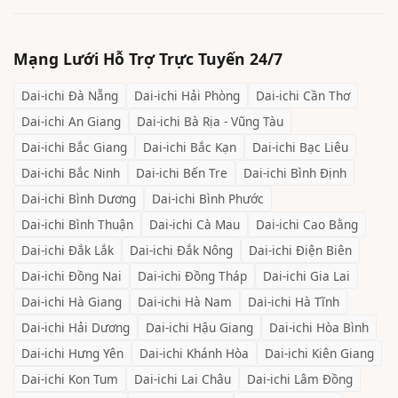
Mạng Lưới Hỗ Trợ Trực Tuyến 24/7
Dai-ichi
Đà Nẵng
Dai-ichi
Hải Phòng
Dai-ichi
Cần Thơ
Dai-ichi
An Giang
Dai-ichi
Bà Rịa - Vũng Tàu
Dai-ichi
Bắc Giang
Dai-ichi
Bắc Kạn
Dai-ichi
Bạc Liêu
Dai-ichi
Bắc Ninh
Dai-ichi
Bến Tre
Dai-ichi
Bình Định
Dai-ichi
Bình Dương
Dai-ichi
Bình Phước
Dai-ichi
Bình Thuận
Dai-ichi
Cà Mau
Dai-ichi
Cao Bằng
Dai-ichi
Đắk Lắk
Dai-ichi
Đắk Nông
Dai-ichi
Điện Biên
Dai-ichi
Đồng Nai
Dai-ichi
Đồng Tháp
Dai-ichi
Gia Lai
Dai-ichi
Hà Giang
Dai-ichi
Hà Nam
Dai-ichi
Hà Tĩnh
Dai-ichi
Hải Dương
Dai-ichi
Hậu Giang
Dai-ichi
Hòa Bình
Dai-ichi
Hưng Yên
Dai-ichi
Khánh Hòa
Dai-ichi
Kiên Giang
Dai-ichi
Kon Tum
Dai-ichi
Lai Châu
Dai-ichi
Lâm Đồng