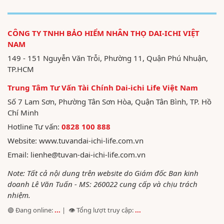
CÔNG TY TNHH BẢO HIỂM NHÂN THỌ DAI-ICHI VIỆT
NAM
149 - 151 Nguyễn Văn Trỗi, Phường 11, Quận Phú Nhuận,
TP.HCM
Trung Tâm Tư Vấn Tài Chính Dai-ichi Life Việt Nam
Số 7 Lam Sơn, Phường Tân Sơn Hòa, Quận Tân Bình, TP. Hồ
Chí Minh
Hotline Tư vấn:
0828 100 888
Website:
www.tuvandai-ichi-life.com.vn
Email:
lienhe@tuvan-dai-ichi-life.com.vn
Note: Tất cả nội dung trên website do Giám đốc Ban kinh
doanh Lê Văn Tuấn - MS: 260022 cung cấp và chịu trách
nhiệm.
🟢 Đang online:
...
| 👁️ Tổng lượt truy cập:
...