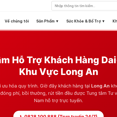
Về chúng tôi
Sản Phẩm ▼
Sức Khỏe & Bổ Trợ ▼
K
m Hỗ Trợ Khách Hàng Dai-
Khu Vực
Long An
i ưu hóa quy trình. Giờ đây khách hàng tại
Long An
khô
đóng phí, bồi thường, rút tiền đều được Tung tâm Tư vấ
Nam hỗ trợ trực tuyến.
📞
0828 100 888 (Trực tuyến 24/7)