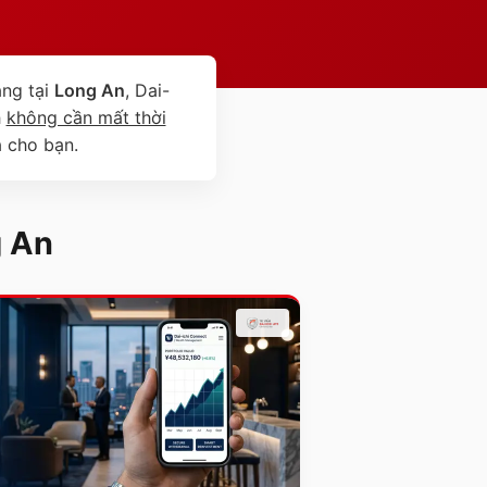
ng tại
Long An
, Dai-
h
không cần mất thời
à cho bạn.
 An