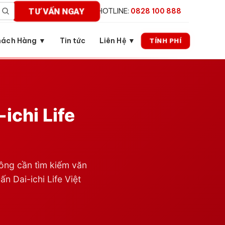
TƯ VẤN NGAY
HOTLINE:
0828 100 888
hách Hàng ▼
Tin tức
Liên Hệ ▼
TÍNH PHÍ
ichi Life
ng cần tìm kiếm văn
n Dai-ichi Life Việt