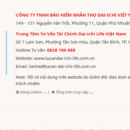
CÔNG TY TNHH BẢO HIỂM NHÂN THỌ DAI-ICHI VIỆT
149 - 151 Nguyễn Văn Trỗi, Phường 11, Quận Phú Nhuậ
Trung Tâm Tư Vấn Tài Chính Dai-ichi Life Việt Nam
Số 7 Lam Sơn, Phường Tân Sơn Hòa, Quận Tân Bình, TP. 
Hotline Tư vấn:
0828 100 888
Website:
www.tuvandai-ichi-life.com.vn
Email:
lienhe@tuvan-dai-ichi-life.com.vn
Note: Tất cả nội dung trên website do Giám đốc Ban kinh
trách nhiệm.
🟢 Đang online:
...
| 👁️ Tổng lượt truy cập:
...