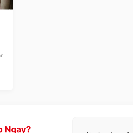
ạn
p Ngay?