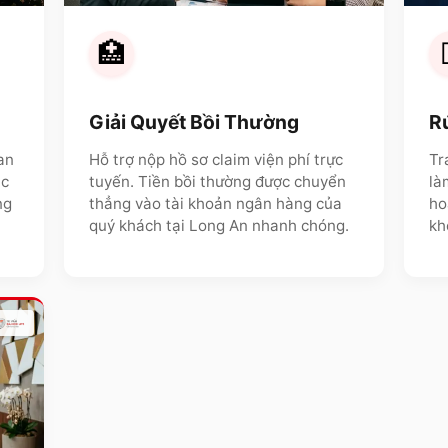
🏥
Giải Quyết Bồi Thường
R
an
Hỗ trợ nộp hồ sơ claim viện phí trực
Tr
ặc
tuyến. Tiền bồi thường được chuyển
là
ng
thẳng vào tài khoản ngân hàng của
ho
quý khách tại
Long An
nhanh chóng.
kh