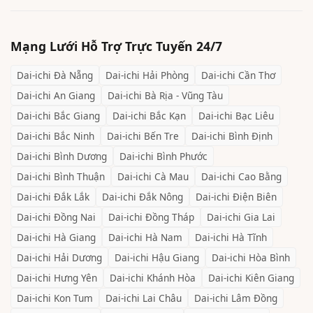
Mạng Lưới Hỗ Trợ Trực Tuyến 24/7
Dai-ichi
Đà Nẵng
Dai-ichi
Hải Phòng
Dai-ichi
Cần Thơ
Dai-ichi
An Giang
Dai-ichi
Bà Rịa - Vũng Tàu
Dai-ichi
Bắc Giang
Dai-ichi
Bắc Kạn
Dai-ichi
Bạc Liêu
Dai-ichi
Bắc Ninh
Dai-ichi
Bến Tre
Dai-ichi
Bình Định
Dai-ichi
Bình Dương
Dai-ichi
Bình Phước
Dai-ichi
Bình Thuận
Dai-ichi
Cà Mau
Dai-ichi
Cao Bằng
Dai-ichi
Đắk Lắk
Dai-ichi
Đắk Nông
Dai-ichi
Điện Biên
Dai-ichi
Đồng Nai
Dai-ichi
Đồng Tháp
Dai-ichi
Gia Lai
Dai-ichi
Hà Giang
Dai-ichi
Hà Nam
Dai-ichi
Hà Tĩnh
Dai-ichi
Hải Dương
Dai-ichi
Hậu Giang
Dai-ichi
Hòa Bình
Dai-ichi
Hưng Yên
Dai-ichi
Khánh Hòa
Dai-ichi
Kiên Giang
Dai-ichi
Kon Tum
Dai-ichi
Lai Châu
Dai-ichi
Lâm Đồng