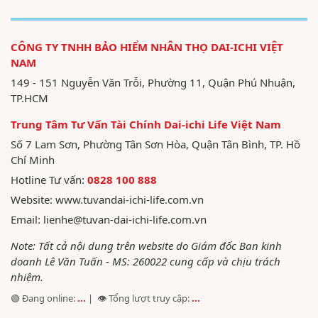
CÔNG TY TNHH BẢO HIỂM NHÂN THỌ DAI-ICHI VIỆT
NAM
149 - 151 Nguyễn Văn Trỗi, Phường 11, Quận Phú Nhuận,
TP.HCM
Trung Tâm Tư Vấn Tài Chính Dai-ichi Life Việt Nam
Số 7 Lam Sơn, Phường Tân Sơn Hòa, Quận Tân Bình, TP. Hồ
Chí Minh
Hotline Tư vấn:
0828 100 888
Website:
www.tuvandai-ichi-life.com.vn
Email:
lienhe@tuvan-dai-ichi-life.com.vn
Note: Tất cả nội dung trên website do Giám đốc Ban kinh
doanh Lê Văn Tuấn - MS: 260022 cung cấp và chịu trách
nhiệm.
🟢 Đang online:
...
| 👁️ Tổng lượt truy cập:
...