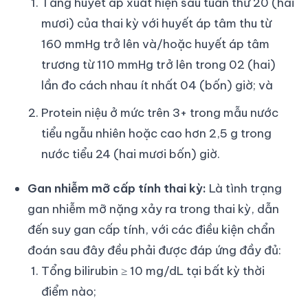
Tăng huyết áp xuất hiện sau tuần thứ 20 (hai
mươi) của thai kỳ với huyết áp tâm thu từ
160 mmHg trở lên và/hoặc huyết áp tâm
trương từ 110 mmHg trở lên trong 02 (hai)
lần đo cách nhau ít nhất 04 (bốn) giờ; và
Protein niệu ở mức trên 3+ trong mẫu nước
tiểu ngẫu nhiên hoặc cao hơn 2,5 g trong
nước tiểu 24 (hai mươi bốn) giờ.
Gan nhiễm mỡ cấp tính thai kỳ:
Là tình trạng
gan nhiễm mỡ nặng xảy ra trong thai kỳ, dẫn
đến suy gan cấp tính, với các điều kiện chẩn
đoán sau đây đều phải được đáp ứng đầy đủ:
Tổng bilirubin ≥ 10 mg/dL tại bất kỳ thời
điểm nào;