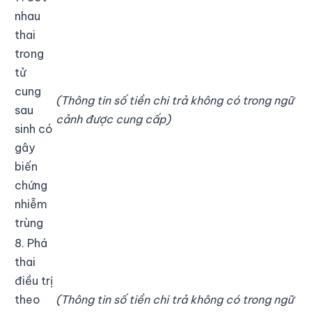
nhau
thai
trong
tử
cung
(Thông tin số tiền chi trả không có trong ngữ
sau
cảnh được cung cấp)
sinh có
gây
biến
chứng
nhiễm
trùng
8. Phá
thai
điều trị
theo
(Thông tin số tiền chi trả không có trong ngữ