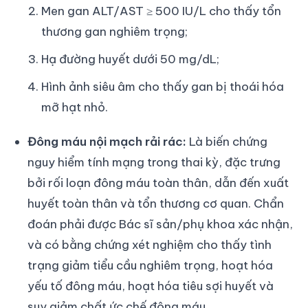
Men gan ALT/AST ≥ 500 IU/L cho thấy tổn
thương gan nghiêm trọng;
Hạ đường huyết dưới 50 mg/dL;
Hình ảnh siêu âm cho thấy gan bị thoái hóa
mỡ hạt nhỏ.
Đông máu nội mạch rải rác:
Là biến chứng
nguy hiểm tính mạng trong thai kỳ, đặc trưng
bởi rối loạn đông máu toàn thân, dẫn đến xuất
huyết toàn thân và tổn thương cơ quan. Chẩn
đoán phải được Bác sĩ sản/phụ khoa xác nhận,
và có bằng chứng xét nghiệm cho thấy tình
trạng giảm tiểu cầu nghiêm trọng, hoạt hóa
yếu tố đông máu, hoạt hóa tiêu sợi huyết và
suy giảm chất ức chế đông máu.