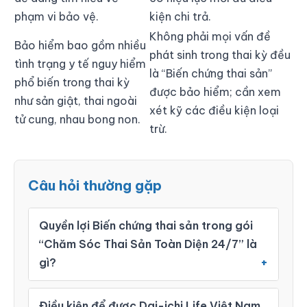
phạm vi bảo vệ.
kiện chi trả.
Không phải mọi vấn đề
Bảo hiểm bao gồm nhiều
phát sinh trong thai kỳ đều
tình trạng y tế nguy hiểm
là “Biến chứng thai sản”
phổ biến trong thai kỳ
được bảo hiểm; cần xem
như sản giật, thai ngoài
xét kỹ các điều kiện loại
tử cung, nhau bong non.
trừ.
Câu hỏi thường gặp
Quyền lợi Biến chứng thai sản trong gói
“Chăm Sóc Thai Sản Toàn Diện 24/7” là
gì?
Điều kiện để được Dai-ichi Life Việt Nam