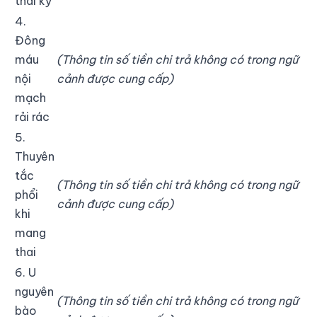
thai kỳ
4.
Đông
máu
(Thông tin số tiền chi trả không có trong ngữ
nội
cảnh được cung cấp)
mạch
rải rác
5.
Thuyên
tắc
(Thông tin số tiền chi trả không có trong ngữ
phổi
cảnh được cung cấp)
khi
mang
thai
6. U
nguyên
(Thông tin số tiền chi trả không có trong ngữ
bào