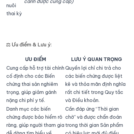
cảnh được cung cấp)
nuôi
thai kỳ
⚖️ Ưu điểm & Lưu ý:
ƯU ĐIỂM
LƯU Ý QUAN TRỌNG
Cung cấp hỗ trợ tài chính
Quyền lợi chỉ chi trả cho
cố định cho các Biến
các biến chứng được liệt
chứng thai sản nghiêm
kê và thỏa mãn định nghĩa
trọng, giúp giảm gánh
rất chi tiết trong Quy tắc
nặng chi phí y tế.
và Điều khoản.
Danh mục các biến
Cần đáp ứng “Thời gian
chứng được bảo hiểm rõ
chờ” và được chẩn đoán
ràng, giúp người tham gia
trong thời gian Sản phẩm
dễ dàng tìm hiểu về
có hiệu lực mới đủ điều