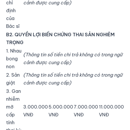
chỉ
cảnh được cung cấp)
định
của
Bác sĩ
B2. QUYỀN LỢI BIẾN CHỨNG THAI SẢN NGHIÊM
TRỌNG
1. Nhau
(Thông tin số tiền chi trả không có trong ngữ
bong
cảnh được cung cấp)
non
2. Sản
(Thông tin số tiền chi trả không có trong ngữ
giật
cảnh được cung cấp)
3. Gan
nhiễm
mỡ
3.000.000
5.000.000
7.000.000
11.000.000
cấp
VNĐ
VNĐ
VNĐ
VNĐ
tính