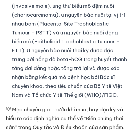
(invasive mole), ung thư biểu mô đệm nuôi
(choriocarcinoma), u nguyên bào nuôi tại vị trí
nhau bám (Placental Site Trophoblastic
Tumour – PSTT) và u nguyên bào nuôi dạng
biểu mô (Epithelioid Trophoblastic Tumour –
ETT). U nguyên bào nuôi thai kỳ được đặc
trưng bởi nồng độ beta-hCG trong huyết thanh
tăng dai dẳng hoặc tăng trở lại và được xác
nhận bằng kết quả mô bệnh học bởi Bác sĩ
chuyên khoa, theo tiêu chuẩn của Bộ Y tế Việt
Nam và Tổ chức Y tế Thế giới (WHO)/FIGO.
💡 Mẹo chuyên gia: Trước khi mua, hãy đọc kỹ và
hiểu rõ các định nghĩa cụ thể về “Biến chứng thai
sản” trong Quy tắc và Điều khoản của sản phẩm.