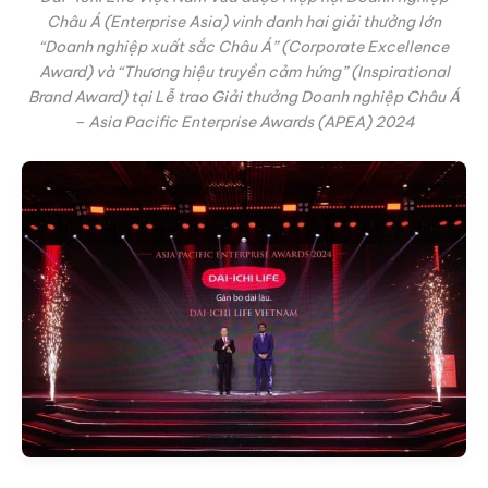
Châu Á (Enterprise Asia) vinh danh hai giải thưởng lớn
“Doanh nghiệp xuất sắc Châu Á” (Corporate Excellence
Award) và “Thương hiệu truyền cảm hứng” (Inspirational
Brand Award) tại Lễ trao Giải thưởng Doanh nghiệp Châu Á
– Asia Pacific Enterprise Awards (APEA) 2024