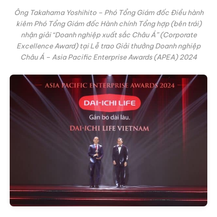
Ông Takahama Yoshihito – Phó Tổng Giám đốc Điều hành
kiêm Phó Tổng Giám đốc Hành chính Tổng hợp (bên trái)
nhận giải “Doanh nghiệp xuất sắc Châu Á” (Corporate
Excellence Award) tại Lễ trao Giải thưởng Doanh nghiệp
Châu Á – Asia Pacific Enterprise Awards (APEA) 2024