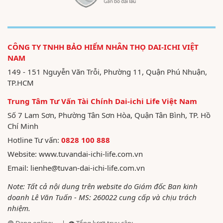
CÔNG TY TNHH BẢO HIỂM NHÂN THỌ DAI-ICHI VIỆT
NAM
149 - 151 Nguyễn Văn Trỗi, Phường 11, Quận Phú Nhuận,
TP.HCM
Trung Tâm Tư Vấn Tài Chính Dai-ichi Life Việt Nam
Số 7 Lam Sơn, Phường Tân Sơn Hòa, Quận Tân Bình, TP. Hồ
Chí Minh
Hotline Tư vấn:
0828 100 888
Website:
www.tuvandai-ichi-life.com.vn
Email:
lienhe@tuvan-dai-ichi-life.com.vn
Note: Tất cả nội dung trên website do Giám đốc Ban kinh
doanh Lê Văn Tuấn - MS: 260022 cung cấp và chịu trách
nhiệm.
🟢 Đang online:
...
| 👁️ Tổng lượt truy cập:
...