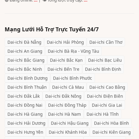
Mạng Lưới Hỗ Trợ Trực Tuyến 24/7
Dai-ichi
Đà Nẵng
Dai-ichi
Hải Phòng
Dai-ichi
Cần Thơ
Dai-ichi
An Giang
Dai-ichi
Bà Rịa - Vũng Tàu
Dai-ichi
Bắc Giang
Dai-ichi
Bắc Kạn
Dai-ichi
Bạc Liêu
Dai-ichi
Bắc Ninh
Dai-ichi
Bến Tre
Dai-ichi
Bình Định
Dai-ichi
Bình Dương
Dai-ichi
Bình Phước
Dai-ichi
Bình Thuận
Dai-ichi
Cà Mau
Dai-ichi
Cao Bằng
Dai-ichi
Đắk Lắk
Dai-ichi
Đắk Nông
Dai-ichi
Điện Biên
Dai-ichi
Đồng Nai
Dai-ichi
Đồng Tháp
Dai-ichi
Gia Lai
Dai-ichi
Hà Giang
Dai-ichi
Hà Nam
Dai-ichi
Hà Tĩnh
Dai-ichi
Hải Dương
Dai-ichi
Hậu Giang
Dai-ichi
Hòa Bình
Dai-ichi
Hưng Yên
Dai-ichi
Khánh Hòa
Dai-ichi
Kiên Giang