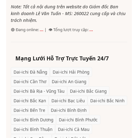
Note: Tất cả nội dung trên website do Giám đốc Ban
kinh doanh Lê Văn Tuấn - MS: 260022 cung cấp và chịu
trách nhiệm.
🟢 Đang online:
...
| 👁️ Tổng lượt truy cập:
...
Mạng Lưới Hỗ Trợ Trực Tuyến 24/7
Dai-ichi
Đà Nẵng
Dai-ichi
Hải Phòng
Dai-ichi
Cần Thơ
Dai-ichi
An Giang
Dai-ichi
Bà Rịa - Vũng Tàu
Dai-ichi
Bắc Giang
Dai-ichi
Bắc Kạn
Dai-ichi
Bạc Liêu
Dai-ichi
Bắc Ninh
Dai-ichi
Bến Tre
Dai-ichi
Bình Định
Dai-ichi
Bình Dương
Dai-ichi
Bình Phước
Dai-ichi
Bình Thuận
Dai-ichi
Cà Mau