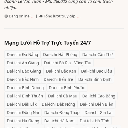
doanh Lê Văn Tuấn - MS: 260022 cung cấp và chịu trách
nhiệm.
🟢 Đang online:
...
| 👁️ Tổng lượt truy cập:
...
Mạng Lưới Hỗ Trợ Trực Tuyến 24/7
Dai-ichi
Đà Nẵng
Dai-ichi
Hải Phòng
Dai-ichi
Cần Thơ
Dai-ichi
An Giang
Dai-ichi
Bà Rịa - Vũng Tàu
Dai-ichi
Bắc Giang
Dai-ichi
Bắc Kạn
Dai-ichi
Bạc Liêu
Dai-ichi
Bắc Ninh
Dai-ichi
Bến Tre
Dai-ichi
Bình Định
Dai-ichi
Bình Dương
Dai-ichi
Bình Phước
Dai-ichi
Bình Thuận
Dai-ichi
Cà Mau
Dai-ichi
Cao Bằng
Dai-ichi
Đắk Lắk
Dai-ichi
Đắk Nông
Dai-ichi
Điện Biên
Dai-ichi
Đồng Nai
Dai-ichi
Đồng Tháp
Dai-ichi
Gia Lai
Dai-ichi
Hà Giang
Dai-ichi
Hà Nam
Dai-ichi
Hà Tĩnh