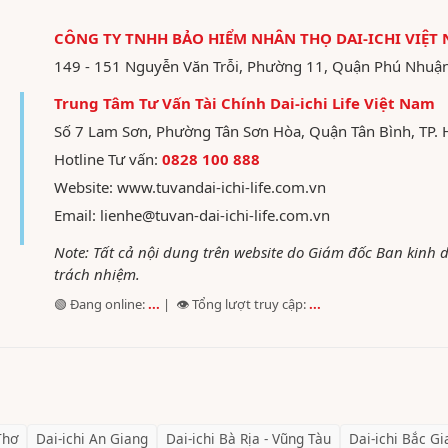
CÔNG TY TNHH BẢO HIỂM NHÂN THỌ DAI-ICHI VIỆT
149 - 151 Nguyễn Văn Trỗi, Phường 11, Quận Phú Nhuậ
Trung Tâm Tư Vấn Tài Chính Dai-ichi Life Việt Nam
Số 7 Lam Sơn, Phường Tân Sơn Hòa, Quận Tân Bình, TP. 
Hotline Tư vấn:
0828 100 888
Website:
www.tuvandai-ichi-life.com.vn
Email:
lienhe@tuvan-dai-ichi-life.com.vn
Note: Tất cả nội dung trên website do Giám đốc Ban kinh
trách nhiệm.
🟢 Đang online:
...
| 👁️ Tổng lượt truy cập:
...
Thơ
Dai-ichi
An Giang
Dai-ichi
Bà Rịa - Vũng Tàu
Dai-ichi
Bắc Gi