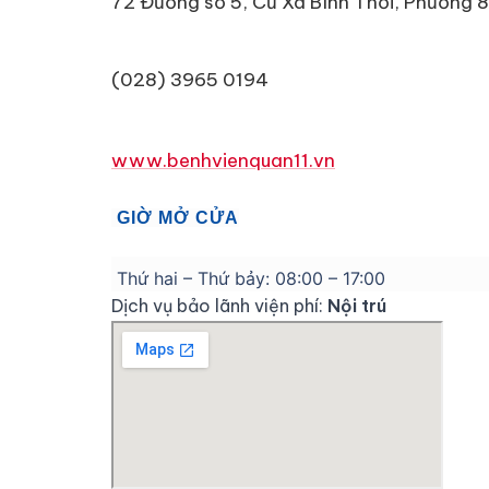
72 Đường số 5, Cư Xá Bình Thới, Phường 8
(028) 3965 0194
www.benhvienquan11.vn
GIỜ MỞ CỬA
Thứ hai – Thứ bảy: 08:00 – 17:00
Dịch vụ bảo lãnh viện phí:
Nội trú