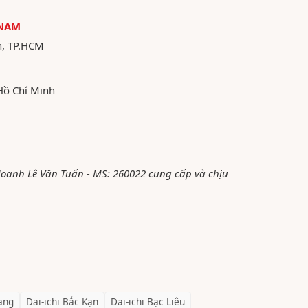
 NAM
n, TP.HCM
Hồ Chí Minh
 doanh Lê Văn Tuấn - MS: 260022 cung cấp và chịu
ang
Dai-ichi
Bắc Kạn
Dai-ichi
Bạc Liêu