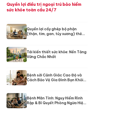
Quyền lợi điều trị ngoại trú bảo hiểm
sức khỏe toàn cầu 24/7
Quyền lợi cấy ghép bộ phận
(thận, tim, gan, tủy xương) thẻ
24/7 Dai-ichi
Tái kiến thiết sức khỏe: Nền Tảng
Vững Chắc Nhất
Bệnh sởi Cảnh Giác Cao Độ và
Cách Bảo Vệ Gia Đình Bạn Khỏi
Nguy Cơ
Bệnh Mãn Tính: Nguy Hiểm Rình
Rập & Bí Quyết Phòng Ngừa Hiệu
Quả Từ Chuyên Gia