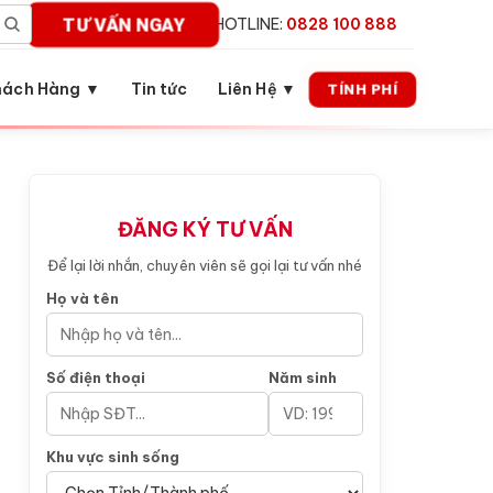
TƯ VẤN NGAY
HOTLINE:
0828 100 888
hách Hàng ▼
Tin tức
Liên Hệ ▼
TÍNH PHÍ
ĐĂNG KÝ TƯ VẤN
Để lại lời nhắn, chuyên viên sẽ gọi lại tư vấn nhé
Họ và tên
Số điện thoại
Năm sinh
Khu vực sinh sống