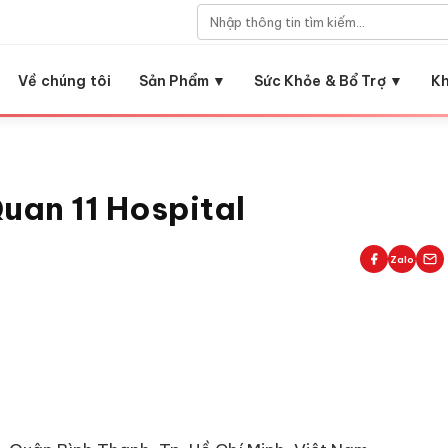
Về chúng tôi
Sản Phẩm ▼
Sức Khỏe & Bổ Trợ ▼
K
uan 11 Hospital
Zalo