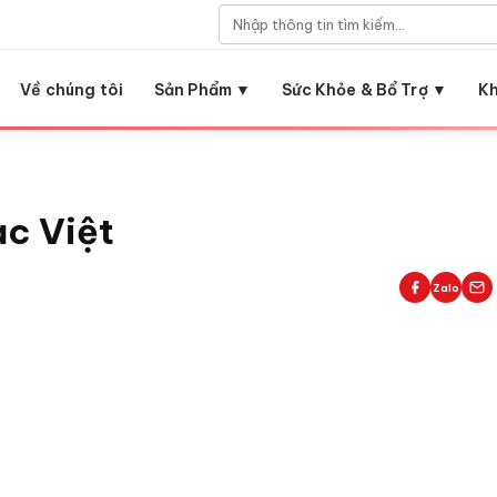
Về chúng tôi
Sản Phẩm ▼
Sức Khỏe & Bổ Trợ ▼
K
ạc Việt
Zalo