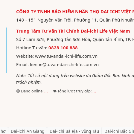
CÔNG TY TNHH BẢO HIỂM NHÂN THỌ DAI-ICHI VIỆT
149 - 151 Nguyễn Văn Trỗi, Phường 11, Quận Phú Nhuậ
Trung Tâm Tư Vấn Tài Chính Dai-ichi Life Việt Nam
Số 7 Lam Sơn, Phường Tân Sơn Hòa, Quận Tân Bình, TP. 
Hotline Tư vấn:
0828 100 888
Website:
www.tuvandai-ichi-life.com.vn
Email:
lienhe@tuvan-dai-ichi-life.com.vn
Note: Tất cả nội dung trên website do Giám đốc Ban kinh
trách nhiệm.
🟢 Đang online:
...
| 👁️ Tổng lượt truy cập:
...
Thơ
Dai-ichi
An Giang
Dai-ichi
Bà Rịa - Vũng Tàu
Dai-ichi
Bắc Gi