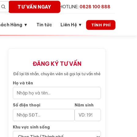
TƯ VẤN NGAY
HOTLINE:
0828 100 888
hách Hàng ▼
Tin tức
Liên Hệ ▼
TÍNH PHÍ
ĐĂNG KÝ TƯ VẤN
Để lại lời nhắn, chuyên viên sẽ gọi lại tư vấn nhé
Họ và tên
Số điện thoại
Năm sinh
Khu vực sinh sống