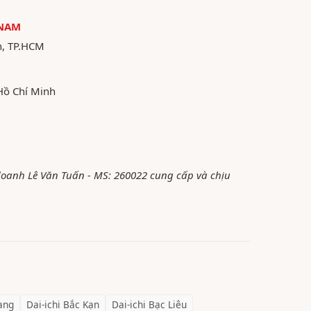
 NAM
n, TP.HCM
Hồ Chí Minh
 doanh Lê Văn Tuấn - MS: 260022 cung cấp và chịu
ang
Dai-ichi
Bắc Kạn
Dai-ichi
Bạc Liêu