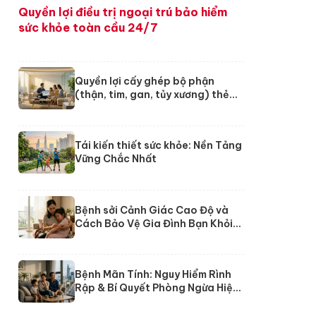
Quyền lợi điều trị ngoại trú bảo hiểm
sức khỏe toàn cầu 24/7
Quyền lợi cấy ghép bộ phận
(thận, tim, gan, tủy xương) thẻ
24/7 Dai-ichi
Tái kiến thiết sức khỏe: Nền Tảng
Vững Chắc Nhất
Bệnh sởi Cảnh Giác Cao Độ và
Cách Bảo Vệ Gia Đình Bạn Khỏi
Nguy Cơ
Bệnh Mãn Tính: Nguy Hiểm Rình
Rập & Bí Quyết Phòng Ngừa Hiệu
Quả Từ Chuyên Gia