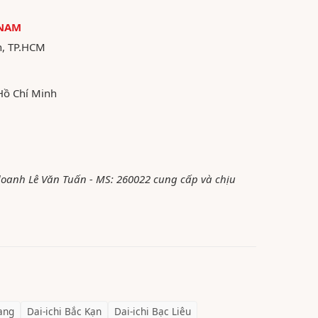
 NAM
n, TP.HCM
Hồ Chí Minh
 doanh Lê Văn Tuấn - MS: 260022 cung cấp và chịu
ang
Dai-ichi
Bắc Kạn
Dai-ichi
Bạc Liêu