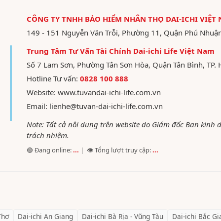
CÔNG TY TNHH BẢO HIỂM NHÂN THỌ DAI-ICHI VIỆT
149 - 151 Nguyễn Văn Trỗi, Phường 11, Quận Phú Nhuậ
Trung Tâm Tư Vấn Tài Chính Dai-ichi Life Việt Nam
Số 7 Lam Sơn, Phường Tân Sơn Hòa, Quận Tân Bình, TP. 
Hotline Tư vấn:
0828 100 888
Website:
www.tuvandai-ichi-life.com.vn
Email:
lienhe@tuvan-dai-ichi-life.com.vn
Note: Tất cả nội dung trên website do Giám đốc Ban kinh
trách nhiệm.
🟢 Đang online:
...
| 👁️ Tổng lượt truy cập:
...
Thơ
Dai-ichi
An Giang
Dai-ichi
Bà Rịa - Vũng Tàu
Dai-ichi
Bắc Gi