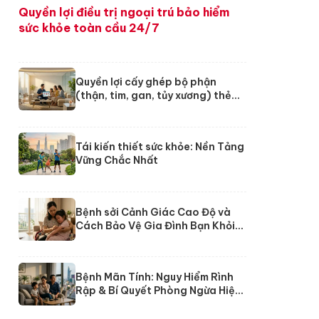
Quyền lợi điều trị ngoại trú bảo hiểm
sức khỏe toàn cầu 24/7
Quyền lợi cấy ghép bộ phận
(thận, tim, gan, tủy xương) thẻ
24/7 Dai-ichi
Tái kiến thiết sức khỏe: Nền Tảng
Vững Chắc Nhất
Bệnh sởi Cảnh Giác Cao Độ và
Cách Bảo Vệ Gia Đình Bạn Khỏi
Nguy Cơ
Bệnh Mãn Tính: Nguy Hiểm Rình
Rập & Bí Quyết Phòng Ngừa Hiệu
Quả Từ Chuyên Gia