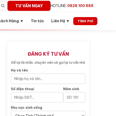
TƯ VẤN NGAY
HOTLINE:
0828 100 888
hách Hàng ▼
Tin tức
Liên Hệ ▼
TÍNH PHÍ
ĐĂNG KÝ TƯ VẤN
Để lại lời nhắn, chuyên viên sẽ gọi lại tư vấn nhé
Họ và tên
Số điện thoại
Năm sinh
Khu vực sinh sống