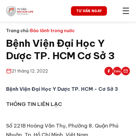
☰
TƯ VẤN NGAY
Trang chủ
›
Bảo lãnh trong nước
Bệnh Viện Đại Học Y
Dược TP. HCM Cơ Sở 3
21 tháng 12, 2022
Zalo
Bệnh Viện Đại Học Y Dược TP. HCM - Cơ Sở 3
THÔNG TIN LIÊN LẠC
Số 221B Hoàng Văn Thụ, Phường 8, Quận Phú
Nhuận, Tp. Hồ Chí Minh, Việt Nam