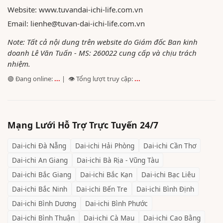
Website:
www.tuvandai-ichi-life.com.vn
Email:
lienhe@tuvan-dai-ichi-life.com.vn
Note: Tất cả nội dung trên website do Giám đốc Ban kinh
doanh Lê Văn Tuấn - MS: 260022 cung cấp và chịu trách
nhiệm.
🟢 Đang online:
...
| 👁️ Tổng lượt truy cập:
...
Mạng Lưới Hỗ Trợ Trực Tuyến 24/7
Dai-ichi
Đà Nẵng
Dai-ichi
Hải Phòng
Dai-ichi
Cần Thơ
Dai-ichi
An Giang
Dai-ichi
Bà Rịa - Vũng Tàu
Dai-ichi
Bắc Giang
Dai-ichi
Bắc Kạn
Dai-ichi
Bạc Liêu
Dai-ichi
Bắc Ninh
Dai-ichi
Bến Tre
Dai-ichi
Bình Định
Dai-ichi
Bình Dương
Dai-ichi
Bình Phước
Dai-ichi
Bình Thuận
Dai-ichi
Cà Mau
Dai-ichi
Cao Bằng