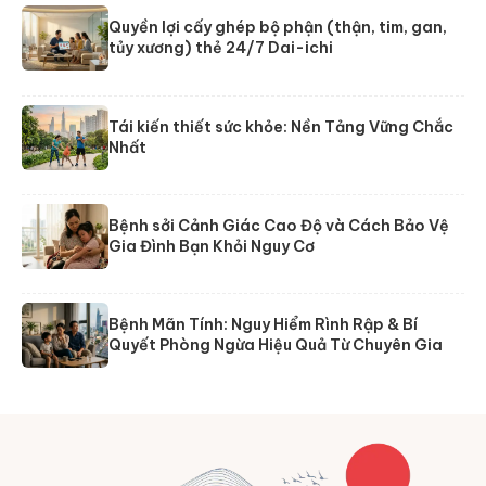
Quyền lợi cấy ghép bộ phận (thận, tim, gan,
tủy xương) thẻ 24/7 Dai-ichi
Tái kiến thiết sức khỏe: Nền Tảng Vững Chắc
Nhất
Bệnh sởi Cảnh Giác Cao Độ và Cách Bảo Vệ
Gia Đình Bạn Khỏi Nguy Cơ
Bệnh Mãn Tính: Nguy Hiểm Rình Rập & Bí
Quyết Phòng Ngừa Hiệu Quả Từ Chuyên Gia