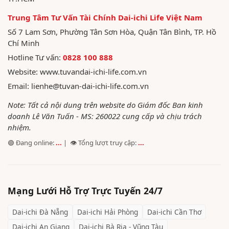
Trung Tâm Tư Vấn Tài Chính Dai-ichi Life Việt Nam
Số 7 Lam Sơn, Phường Tân Sơn Hòa, Quận Tân Bình, TP. Hồ
Chí Minh
Hotline Tư vấn:
0828 100 888
Website:
www.tuvandai-ichi-life.com.vn
Email:
lienhe@tuvan-dai-ichi-life.com.vn
Note: Tất cả nội dung trên website do Giám đốc Ban kinh
doanh Lê Văn Tuấn - MS: 260022 cung cấp và chịu trách
nhiệm.
🟢 Đang online:
...
| 👁️ Tổng lượt truy cập:
...
Mạng Lưới Hỗ Trợ Trực Tuyến 24/7
Dai-ichi
Đà Nẵng
Dai-ichi
Hải Phòng
Dai-ichi
Cần Thơ
Dai-ichi
An Giang
Dai-ichi
Bà Rịa - Vũng Tàu