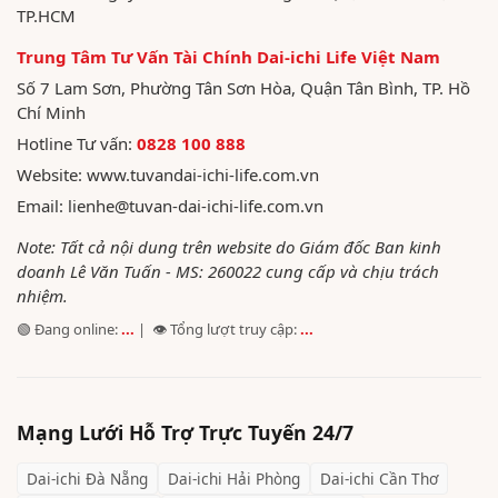
TP.HCM
Trung Tâm Tư Vấn Tài Chính Dai-ichi Life Việt Nam
Số 7 Lam Sơn, Phường Tân Sơn Hòa, Quận Tân Bình, TP. Hồ
Chí Minh
Hotline Tư vấn:
0828 100 888
Website:
www.tuvandai-ichi-life.com.vn
Email:
lienhe@tuvan-dai-ichi-life.com.vn
Note: Tất cả nội dung trên website do Giám đốc Ban kinh
doanh Lê Văn Tuấn - MS: 260022 cung cấp và chịu trách
nhiệm.
🟢 Đang online:
...
| 👁️ Tổng lượt truy cập:
...
Mạng Lưới Hỗ Trợ Trực Tuyến 24/7
Dai-ichi
Đà Nẵng
Dai-ichi
Hải Phòng
Dai-ichi
Cần Thơ