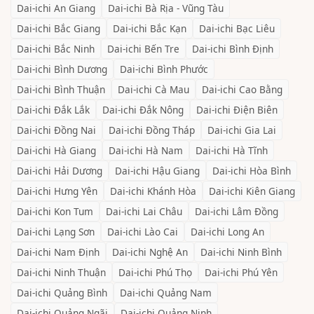
Dai-ichi
An Giang
Dai-ichi
Bà Rịa - Vũng Tàu
Dai-ichi
Bắc Giang
Dai-ichi
Bắc Kạn
Dai-ichi
Bạc Liêu
Dai-ichi
Bắc Ninh
Dai-ichi
Bến Tre
Dai-ichi
Bình Định
Dai-ichi
Bình Dương
Dai-ichi
Bình Phước
Dai-ichi
Bình Thuận
Dai-ichi
Cà Mau
Dai-ichi
Cao Bằng
Dai-ichi
Đắk Lắk
Dai-ichi
Đắk Nông
Dai-ichi
Điện Biên
Dai-ichi
Đồng Nai
Dai-ichi
Đồng Tháp
Dai-ichi
Gia Lai
Dai-ichi
Hà Giang
Dai-ichi
Hà Nam
Dai-ichi
Hà Tĩnh
Dai-ichi
Hải Dương
Dai-ichi
Hậu Giang
Dai-ichi
Hòa Bình
Dai-ichi
Hưng Yên
Dai-ichi
Khánh Hòa
Dai-ichi
Kiên Giang
Dai-ichi
Kon Tum
Dai-ichi
Lai Châu
Dai-ichi
Lâm Đồng
Dai-ichi
Lạng Sơn
Dai-ichi
Lào Cai
Dai-ichi
Long An
Dai-ichi
Nam Định
Dai-ichi
Nghệ An
Dai-ichi
Ninh Bình
Dai-ichi
Ninh Thuận
Dai-ichi
Phú Thọ
Dai-ichi
Phú Yên
Dai-ichi
Quảng Bình
Dai-ichi
Quảng Nam
Dai-ichi
Quảng Ngãi
Dai-ichi
Quảng Ninh