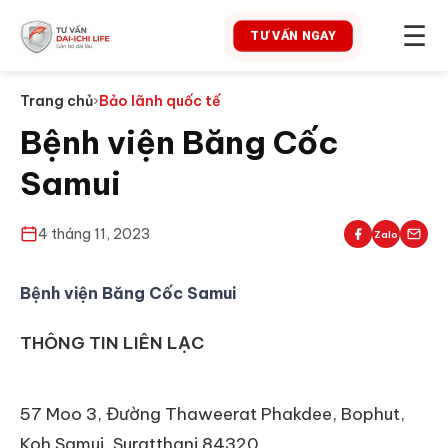
☰
TƯ VẤN NGAY
Trang chủ
›
Bảo lãnh quốc tế
Bệnh viện Băng Cốc
Samui
4 tháng 11, 2023
Zalo
Bệnh viện Băng Cốc Samui
THÔNG TIN LIÊN LẠC
57 Moo 3, Đường Thaweerat Phakdee, Bophut,
Koh Samui, Suratthani 84320