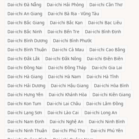
Dai-ichi
Đà Nẵng
Dai-ichi
Hải Phòng
Dai-ichi
Cần Thơ
Dai-ichi
An Giang
Dai-ichi
Bà Rịa - Vũng Tàu
Dai-ichi
Bắc Giang
Dai-ichi
Bắc Kạn
Dai-ichi
Bạc Liêu
Dai-ichi
Bắc Ninh
Dai-ichi
Bến Tre
Dai-ichi
Bình Định
Dai-ichi
Bình Dương
Dai-ichi
Bình Phước
Dai-ichi
Bình Thuận
Dai-ichi
Cà Mau
Dai-ichi
Cao Bằng
Dai-ichi
Đắk Lắk
Dai-ichi
Đắk Nông
Dai-ichi
Điện Biên
Dai-ichi
Đồng Nai
Dai-ichi
Đồng Tháp
Dai-ichi
Gia Lai
Dai-ichi
Hà Giang
Dai-ichi
Hà Nam
Dai-ichi
Hà Tĩnh
Dai-ichi
Hải Dương
Dai-ichi
Hậu Giang
Dai-ichi
Hòa Bình
Dai-ichi
Hưng Yên
Dai-ichi
Khánh Hòa
Dai-ichi
Kiên Giang
Dai-ichi
Kon Tum
Dai-ichi
Lai Châu
Dai-ichi
Lâm Đồng
Dai-ichi
Lạng Sơn
Dai-ichi
Lào Cai
Dai-ichi
Long An
Dai-ichi
Nam Định
Dai-ichi
Nghệ An
Dai-ichi
Ninh Bình
Dai-ichi
Ninh Thuận
Dai-ichi
Phú Thọ
Dai-ichi
Phú Yên