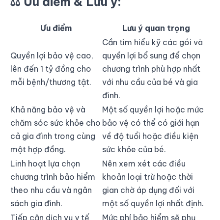
⚖️ Ưu điểm & Lưu ý:
Ưu điểm
Lưu ý quan trọng
Cần tìm hiểu kỹ các gói và
Quyền lợi bảo vệ cao,
quyền lợi bổ sung để chọn
lên đến 1 tỷ đồng cho
chương trình phù hợp nhất
mỗi bệnh/thương tật.
với nhu cầu của bé và gia
đình.
Khả năng bảo vệ và
Một số quyền lợi hoặc mức
chăm sóc sức khỏe cho
bảo vệ có thể có giới hạn
cả gia đình trong cùng
về độ tuổi hoặc điều kiện
một hợp đồng.
sức khỏe của bé.
Linh hoạt lựa chọn
Nên xem xét các điều
chương trình bảo hiểm
khoản loại trừ hoặc thời
theo nhu cầu và ngân
gian chờ áp dụng đối với
sách gia đình.
một số quyền lợi nhất định.
Tiếp cận dịch vụ y tế
Mức phí bảo hiểm sẽ phụ