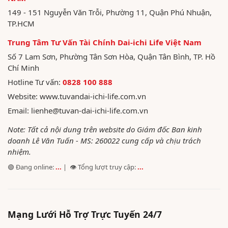
149 - 151 Nguyễn Văn Trỗi, Phường 11, Quận Phú Nhuận,
TP.HCM
Trung Tâm Tư Vấn Tài Chính Dai-ichi Life Việt Nam
Số 7 Lam Sơn, Phường Tân Sơn Hòa, Quận Tân Bình, TP. Hồ
Chí Minh
Hotline Tư vấn:
0828 100 888
Website:
www.tuvandai-ichi-life.com.vn
Email:
lienhe@tuvan-dai-ichi-life.com.vn
Note: Tất cả nội dung trên website do Giám đốc Ban kinh
doanh Lê Văn Tuấn - MS: 260022 cung cấp và chịu trách
nhiệm.
🟢 Đang online:
...
| 👁️ Tổng lượt truy cập:
...
Mạng Lưới Hỗ Trợ Trực Tuyến 24/7