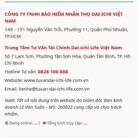
CÔNG TY TNHH BẢO HIỂM NHÂN THỌ DAI-ICHI VIỆT
NAM
149 - 151 Nguyễn Văn Trỗi, Phường 11, Quận Phú Nhuận,
TP.HCM
Trung Tâm Tư Vấn Tài Chính Dai-ichi Life Việt Nam
Số 7 Lam Sơn, Phường Tân Sơn Hòa, Quận Tân Bình, TP. Hồ
Chí Minh
Hotline Tư vấn:
0828 100 888
Website:
www.tuvandai-ichi-life.com.vn
Email:
lienhe@tuvan-dai-ichi-life.com.vn
Note: Tất cả nội dung trên website do Giám đốc Ban kinh
doanh Lê Văn Tuấn - MS: 260022 cung cấp và chịu trách
nhiệm.
🟢 Đang online:
...
| 👁️ Tổng lượt truy cập:
...