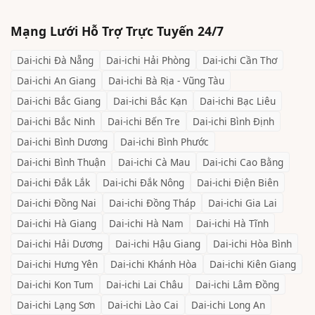
Mạng Lưới Hỗ Trợ Trực Tuyến 24/7
Dai-ichi
Đà Nẵng
Dai-ichi
Hải Phòng
Dai-ichi
Cần Thơ
Dai-ichi
An Giang
Dai-ichi
Bà Rịa - Vũng Tàu
Dai-ichi
Bắc Giang
Dai-ichi
Bắc Kạn
Dai-ichi
Bạc Liêu
Dai-ichi
Bắc Ninh
Dai-ichi
Bến Tre
Dai-ichi
Bình Định
Dai-ichi
Bình Dương
Dai-ichi
Bình Phước
Dai-ichi
Bình Thuận
Dai-ichi
Cà Mau
Dai-ichi
Cao Bằng
Dai-ichi
Đắk Lắk
Dai-ichi
Đắk Nông
Dai-ichi
Điện Biên
Dai-ichi
Đồng Nai
Dai-ichi
Đồng Tháp
Dai-ichi
Gia Lai
Dai-ichi
Hà Giang
Dai-ichi
Hà Nam
Dai-ichi
Hà Tĩnh
Dai-ichi
Hải Dương
Dai-ichi
Hậu Giang
Dai-ichi
Hòa Bình
Dai-ichi
Hưng Yên
Dai-ichi
Khánh Hòa
Dai-ichi
Kiên Giang
Dai-ichi
Kon Tum
Dai-ichi
Lai Châu
Dai-ichi
Lâm Đồng
Dai-ichi
Lạng Sơn
Dai-ichi
Lào Cai
Dai-ichi
Long An