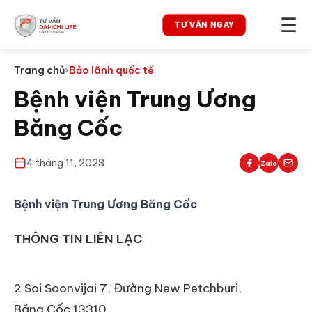
☰
TƯ VẤN NGAY
Trang chủ
›
Bảo lãnh quốc tế
Bệnh viện Trung Ương
Băng Cốc
4 tháng 11, 2023
Zalo
Bệnh viện Trung Ương Băng Cốc
THÔNG TIN LIÊN LẠC
2 Soi Soonvijai 7, Đường New Petchburi,
Băng Cốc 13310