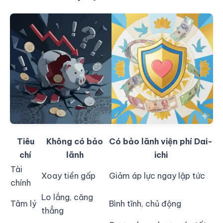
Tiêu
Không có bảo
Có bảo lãnh viện phí Dai-
chí
lãnh
ichi
Tài
Xoay tiền gấp
Giảm áp lực ngay lập tức
chính
Lo lắng, căng
Tâm lý
Bình tĩnh, chủ động
thẳng