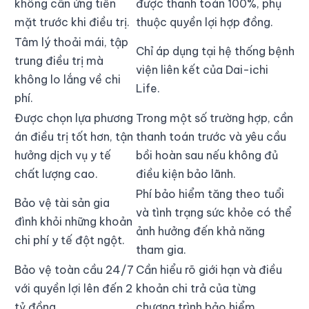
không cần ứng tiền
được thanh toán 100%, phụ
mặt trước khi điều trị.
thuộc quyền lợi hợp đồng.
Tâm lý thoải mái, tập
Chỉ áp dụng tại hệ thống bệnh
trung điều trị mà
viện liên kết của Dai-ichi
không lo lắng về chi
Life.
phí.
Được chọn lựa phương
Trong một số trường hợp, cần
án điều trị tốt hơn, tận
thanh toán trước và yêu cầu
hưởng dịch vụ y tế
bồi hoàn sau nếu không đủ
chất lượng cao.
điều kiện bảo lãnh.
Phí bảo hiểm tăng theo tuổi
Bảo vệ tài sản gia
và tình trạng sức khỏe có thể
đình khỏi những khoản
ảnh hưởng đến khả năng
chi phí y tế đột ngột.
tham gia.
Bảo vệ toàn cầu 24/7
Cần hiểu rõ giới hạn và điều
với quyền lợi lên đến 2
khoản chi trả của từng
tỷ đồng.
chương trình bảo hiểm.