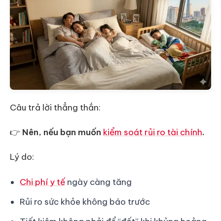
Câu trả lời thẳng thắn:
👉
Nên, nếu bạn muốn
kiểm soát rủi ro tài chính
.
Lý do:
Chi phí y tế
ngày càng tăng
Rủi ro sức khỏe không báo trước