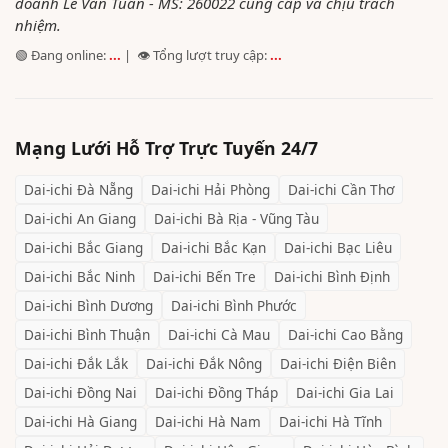
doanh Lê Văn Tuấn - MS: 260022 cung cấp và chịu trách
nhiệm.
🟢 Đang online:
...
| 👁️ Tổng lượt truy cập:
...
Mạng Lưới Hỗ Trợ Trực Tuyến 24/7
Dai-ichi
Đà Nẵng
Dai-ichi
Hải Phòng
Dai-ichi
Cần Thơ
Dai-ichi
An Giang
Dai-ichi
Bà Rịa - Vũng Tàu
Dai-ichi
Bắc Giang
Dai-ichi
Bắc Kạn
Dai-ichi
Bạc Liêu
Dai-ichi
Bắc Ninh
Dai-ichi
Bến Tre
Dai-ichi
Bình Định
Dai-ichi
Bình Dương
Dai-ichi
Bình Phước
Dai-ichi
Bình Thuận
Dai-ichi
Cà Mau
Dai-ichi
Cao Bằng
Dai-ichi
Đắk Lắk
Dai-ichi
Đắk Nông
Dai-ichi
Điện Biên
Dai-ichi
Đồng Nai
Dai-ichi
Đồng Tháp
Dai-ichi
Gia Lai
Dai-ichi
Hà Giang
Dai-ichi
Hà Nam
Dai-ichi
Hà Tĩnh